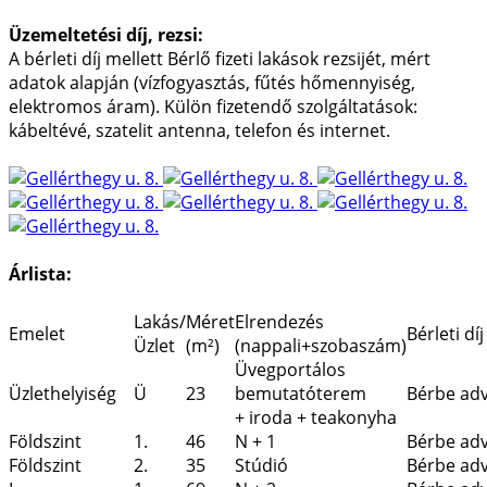
Üzemeltetési díj, rezsi:
A bérleti díj mellett Bérlő fizeti lakások rezsijét, mért
adatok alapján (vízfogyasztás, fűtés hőmennyiség,
elektromos áram). Külön fizetendő szolgáltatások:
kábeltévé, szatelit antenna, telefon és internet.
Árlista:
Lakás/
Méret
Elrendezés
Emelet
Bérleti díj
Üzlet
(m²)
(nappali+szobaszám)
Üvegportálos
Üzlethelyiség
Ü
23
bemutatóterem
Bérbe ad
+ iroda + teakonyha
Földszint
1.
46
N + 1
Bérbe ad
Földszint
2.
35
Stúdió
Bérbe ad