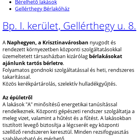
Bérelhető lakások
Gellérthegy Bérlakóház
Bp. I. kerület, Gellérthegy u. 8.
A
Naphegyen, a Krisztinavárosban
nyugodt és
rendezett környezetben központi szolgáltatásokkal
üzemeltetett társasházban kizárólag
bérlakásokat
ajánlunk tartós bérletre
.
Folyamatos gondnoki szolgáltatással és heti, rendszeres
takarítással.
Közös kerékpártárolás, szelektív hulladékgyűjtés.
Az épületről
A lakások "A" minősítésű energetikai tanúsítással
rendelkeznek. Központi gépészeti rendszer szolgáltatja a
meleg vizet, valamint a hűtést és a fűtést. A lakásokban
tisztított levegő biztosítja a légcserét egy központi
szellőző rendszeren keresztül. Minden rezsifogyasztás
szabályozható és mérhető.