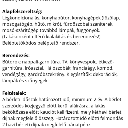
Alapfelszereltség:
Légkondicionálás, konyhabútor, konyhagépek (főzőlap,
mosogatógép, hűtő, mikró), fürdőszobai szaniterek,
mosó-szárítógép továbbá lámpák, függönyök.
(Lakásonként eltérő kialakítás és berendezés!)
Beléptetőkódos beléptető rendszer.
Berendezés:
Bútorok: nappali-garnitúra, TV, könyvespolc, étkező-
garnitúra, íróasztal. Hálószobák: franciaágy, komód,
vendégágy, gardróbszekrény. Kiegészítők: dekorációk,
lámpák és szőnyegek.
Feltételek:
A bérleti időszak határozott idő, minimum 2 év. A bérleti
szerződés közjegyző előtt kerül aláírásra, a lakás
beköltözése előtt kauciót kell fizetni, mely kéthavi bérleti
díjnak megfelelő összeg. Határozott idő előtti felmondás
2 havi bérleti díjnak megfelelő bánatpénz.