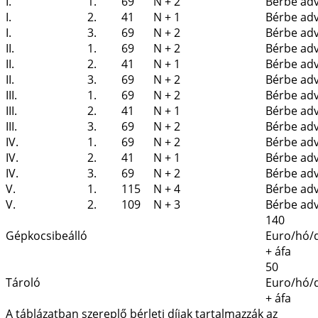
I.
1.
69
N + 2
Bérbe ad
I.
2.
41
N + 1
Bérbe ad
I.
3.
69
N + 2
Bérbe ad
II.
1.
69
N + 2
Bérbe ad
II.
2.
41
N + 1
Bérbe ad
II.
3.
69
N + 2
Bérbe ad
III.
1.
69
N + 2
Bérbe ad
III.
2.
41
N + 1
Bérbe ad
III.
3.
69
N + 2
Bérbe ad
IV.
1.
69
N + 2
Bérbe ad
IV.
2.
41
N + 1
Bérbe ad
IV.
3.
69
N + 2
Bérbe ad
V.
1.
115
N + 4
Bérbe ad
V.
2.
109
N + 3
Bérbe ad
140
Gépkocsibeálló
Euro/hó/
+ áfa
50
Tároló
Euro/hó/
+ áfa
A táblázatban szereplő bérleti díjak tartalmazzák az