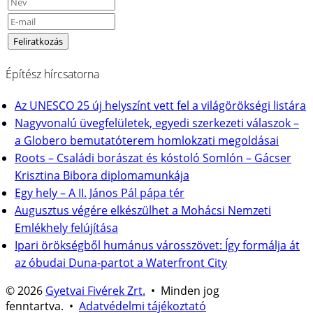
Építész hírcsatorna
Az UNESCO 25 új helyszínt vett fel a világörökségi listára
Nagyvonalú üvegfelületek, egyedi szerkezeti válaszok –
a Globero bemutatóterem homlokzati megoldásai
Roots – Családi borászat és kóstoló Somlón – Gácser
Krisztina Bibora diplomamunkája
Egy hely – A II. János Pál pápa tér
Augusztus végére elkészülhet a Mohácsi Nemzeti
Emlékhely felújítása
Ipari örökségből humánus városszövet: Így formálja át
az óbudai Duna-partot a Waterfront City
© 2026
Gyetvai Fivérek Zrt.
• Minden jog
fenntartva. •
Adatvédelmi tájékoztató