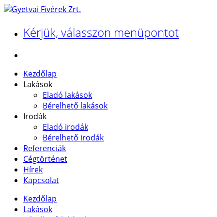
Kérjük, válasszon menüpontot
Kezdőlap
Lakások
Eladó lakások
Bérelhető lakások
Irodák
Eladó irodák
Bérelhető irodák
Referenciák
Cégtörténet
Hírek
Kapcsolat
Kezdőlap
Lakások