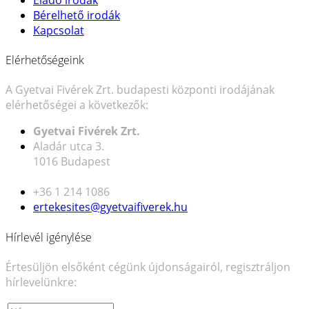
Bérelhető irodák
Kapcsolat
Elérhetőségeink
A Gyetvai Fivérek Zrt. budapesti központi irodájának
elérhetőségei a következők:
Gyetvai Fivérek Zrt.
Aladár utca 3.
1016 Budapest
+36 1 214 1086
ertekesites@gyetvaifiverek.hu
Hírlevél igénylése
Értesüljön elsőként cégünk újdonságairól, regisztráljon
hírlevelünkre: