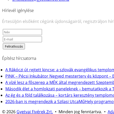
Hírlevél igénylése
Értesüljön elsőként cégünk újdonságairól, regisztráljon hír
Építész hírcsatorna
A Rákóczi út rejtett kincse: a szlovák evangélikus templ
PINK – Pécsi Inkubátor Negyed mesterterv és központ – 
A vízé lesz a főszerep a MÉK által megrendezett Szeptem
Második élet a homlokzati paneleknek – bemutatkozik a
Az ég és a föld találkozása – kortárs keresztény templom
2026-ban is megrendezik a Szilasi UtcaMűHely programo
© 2026
Gyetvai Fivérek Zrt.
• Minden jog fenntartva. •
Ada