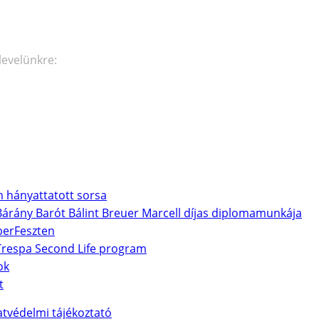
levelünkre:
om hányattatott sorsa
Bárány Barót Bálint Breuer Marcell díjas diplomamunkája
berFeszten
 Trespa Second Life program
ok
t
tvédelmi tájékoztató