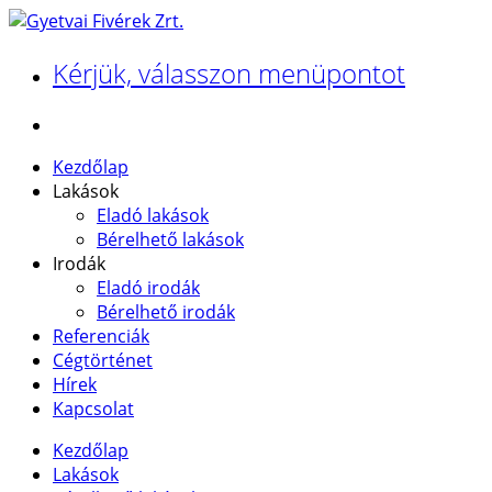
Kérjük, válasszon menüpontot
Kezdőlap
Lakások
Eladó lakások
Bérelhető lakások
Irodák
Eladó irodák
Bérelhető irodák
Referenciák
Cégtörténet
Hírek
Kapcsolat
Kezdőlap
Lakások