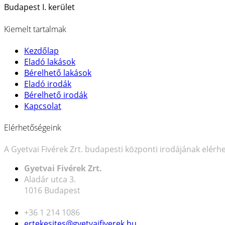
Budapest I. kerület
Kiemelt tartalmak
Kezdőlap
Eladó lakások
Bérelhető lakások
Eladó irodák
Bérelhető irodák
Kapcsolat
Elérhetőségeink
A Gyetvai Fivérek Zrt. budapesti központi irodájának elérh
Gyetvai Fivérek Zrt.
Aladár utca 3.
1016 Budapest
+36 1 214 1086
ertekesites@gyetvaifiverek.hu