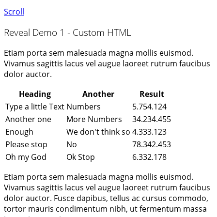
Scroll
Reveal Demo 1 - Custom HTML
Etiam porta sem malesuada magna mollis euismod.
Vivamus sagittis lacus vel augue laoreet rutrum faucibus
dolor auctor.
Heading
Another
Result
Type a little Text
Numbers
5.754.124
Another one
More Numbers
34.234.455
Enough
We don't think so
4.333.123
Please stop
No
78.342.453
Oh my God
Ok Stop
6.332.178
Etiam porta sem malesuada magna mollis euismod.
Vivamus sagittis lacus vel augue laoreet rutrum faucibus
dolor auctor. Fusce dapibus, tellus ac cursus commodo,
tortor mauris condimentum nibh, ut fermentum massa