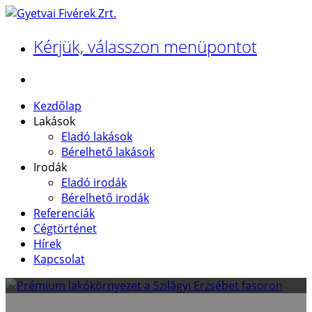
Kérjük, válasszon menüpontot
Kezdőlap
Lakások
Eladó lakások
Bérelhető lakások
Irodák
Eladó irodák
Bérelhető irodák
Referenciák
Cégtörténet
Hírek
VÁROSI PEZSGÉS, BUDAI NYUGALOM – ELADÓ LAKÁSOK
Kapcsolat
II. KERÜLETBEN …