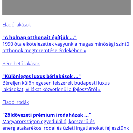
Eladó lakások
"A holnap otthonait építjük ..."
1990 óta elkötelezettek vagyunk a magas minőségi szintű
otthonok megteremtése érdekében »
Bérelhető lakások
"Különleges luxus bérlakások ..."
Béreljen különlegesen felszerelt budapesti luxus
lakásokat, villákat közvetlenül a fejlesztőtől »
Eladó irodák
"Zöldövezeti prémium irodaházak ..."
Magyarországon egyedülálló, korszerű és
energiatakarékos irodai és üzleti ingatlanokat fejlesztünk