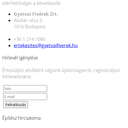
elérhetőségei a következők:
Gyetvai Fivérek Zrt.
Aladár utca 3.
1016 Budapest
+36 1 214 1086
ertekesites@gyetvaifiverek.hu
Hírlevél igénylése
Értesüljön elsőként cégünk újdonságairól, regisztráljon
hírlevelünkre:
Építész hírcsatorna