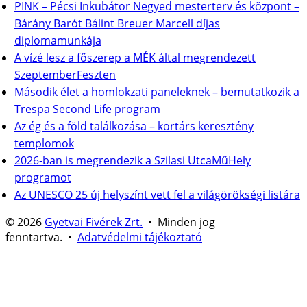
PINK – Pécsi Inkubátor Negyed mesterterv és központ –
Bárány Barót Bálint Breuer Marcell díjas
diplomamunkája
A vízé lesz a főszerep a MÉK által megrendezett
SzeptemberFeszten
Második élet a homlokzati paneleknek – bemutatkozik a
Trespa Second Life program
Az ég és a föld találkozása – kortárs keresztény
templomok
2026-ban is megrendezik a Szilasi UtcaMűHely
programot
Az UNESCO 25 új helyszínt vett fel a világörökségi listára
© 2026
Gyetvai Fivérek Zrt.
• Minden jog
fenntartva. •
Adatvédelmi tájékoztató