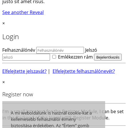
justo sit amet risus.
See another Reveal
×
Login
Felhasználónév
Jelszó
Emlékezzen rám
Elfelejtette jelszavát?
|
Elfelejtette felhasználónevét?
×
Register now
I'm a small Introtext for the Register Module, I can be set
A mi weboldalunk is használ cookie-kat a
in the Backend of the Joomla WS-Register Module.
kellemesebb felhasználói élmény
biztosítása érdekében. Az “Értem” gomb