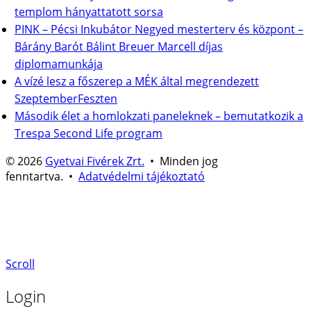
templom hányattatott sorsa
PINK – Pécsi Inkubátor Negyed mesterterv és központ –
Bárány Barót Bálint Breuer Marcell díjas
diplomamunkája
A vízé lesz a főszerep a MÉK által megrendezett
SzeptemberFeszten
Második élet a homlokzati paneleknek – bemutatkozik a
Trespa Second Life program
© 2026
Gyetvai Fivérek Zrt.
• Minden jog
fenntartva. •
Adatvédelmi tájékoztató
Scroll
Login