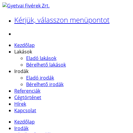
Kérjük, válasszon menüpontot
Kezdőlap
Lakások
Eladó lakások
Bérelhető lakások
Irodák
Eladó irodák
Bérelhető irodák
Referenciák
Cégtörténet
Hírek
Kapcsolat
Kezdőlap
Irodák