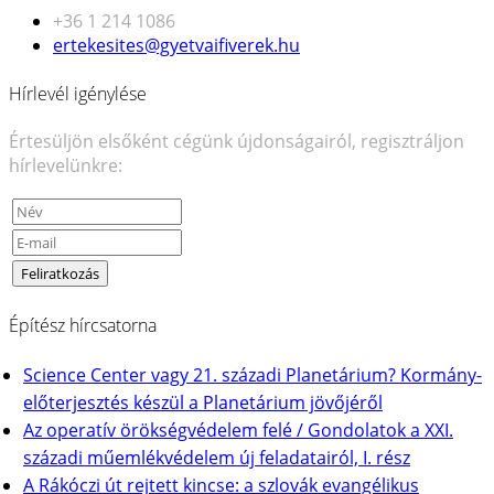
+36 1 214 1086
ertekesites@gyetvaifiverek.hu
Hírlevél igénylése
Értesüljön elsőként cégünk újdonságairól, regisztráljon
hírlevelünkre:
Építész hírcsatorna
Science Center vagy 21. századi Planetárium? Kormány-
előterjesztés készül a Planetárium jövőjéről
Az operatív örökségvédelem felé / Gondolatok a XXI.
századi műemlékvédelem új feladatairól, I. rész
A Rákóczi út rejtett kincse: a szlovák evangélikus