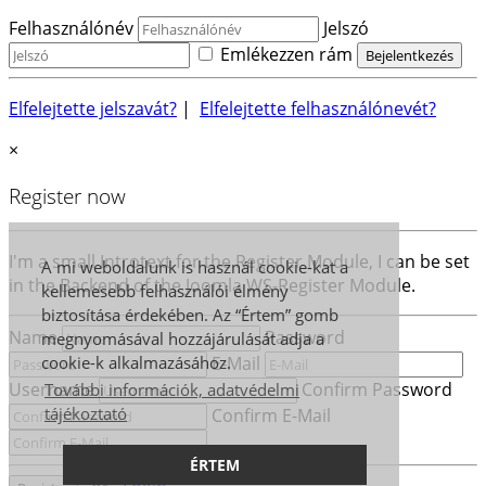
Felhasználónév
Jelszó
Emlékezzen rám
Elfelejtette jelszavát?
|
Elfelejtette felhasználónevét?
×
Register now
I'm a small Introtext for the Register Module, I can be set
A mi weboldalunk is használ cookie-kat a
in the Backend of the Joomla WS-Register Module.
kellemesebb felhasználói élmény
biztosítása érdekében. Az “Értem” gomb
Name
Password
megnyomásával hozzájárulását adja a
E-Mail
cookie-k alkalmazásához.
Username
Confirm Password
További információk, adatvédelmi
tájékoztató
Confirm E-Mail
ÉRTEM