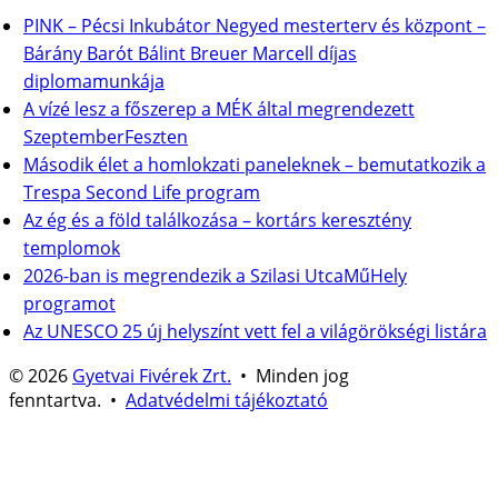
PINK – Pécsi Inkubátor Negyed mesterterv és központ –
Bárány Barót Bálint Breuer Marcell díjas
diplomamunkája
A vízé lesz a főszerep a MÉK által megrendezett
SzeptemberFeszten
Második élet a homlokzati paneleknek – bemutatkozik a
Trespa Second Life program
Az ég és a föld találkozása – kortárs keresztény
templomok
2026-ban is megrendezik a Szilasi UtcaMűHely
programot
Az UNESCO 25 új helyszínt vett fel a világörökségi listára
© 2026
Gyetvai Fivérek Zrt.
• Minden jog
fenntartva. •
Adatvédelmi tájékoztató