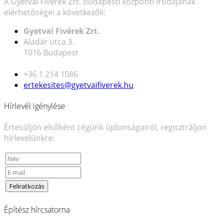
A Gyetvai Fivérek Zrt. budapesti központi irodájának
elérhetőségei a következők:
Gyetvai Fivérek Zrt.
Aladár utca 3.
1016 Budapest
+36 1 214 1086
ertekesites@gyetvaifiverek.hu
Hírlevél igénylése
Értesüljön elsőként cégünk újdonságairól, regisztráljon
hírlevelünkre:
Építész hírcsatorna