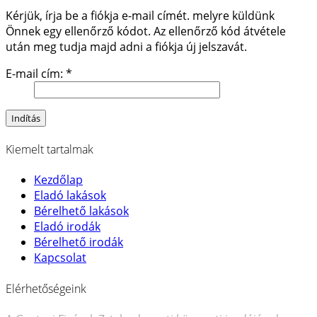
Kérjük, írja be a fiókja e-mail címét. melyre küldünk
Önnek egy ellenőrző kódot. Az ellenőrző kód átvétele
után meg tudja majd adni a fiókja új jelszavát.
E-mail cím:
*
Indítás
Kiemelt tartalmak
Kezdőlap
Eladó lakások
Bérelhető lakások
Eladó irodák
Bérelhető irodák
Kapcsolat
Elérhetőségeink